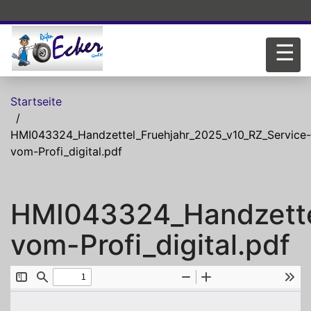
Direkt zum Inhalt
☰
Startseite
HMI043324_Handzettel_Fruehjahr_2025_v10_RZ_Service-
vom-Profi_digital.pdf
HMI043324_Handzette
vom-Profi_digital.pdf