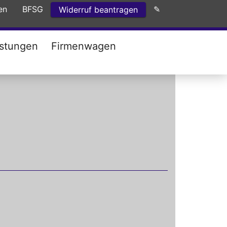
en
BFSG
✎
Widerruf beantragen
istungen
Firmenwagen