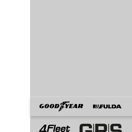
Goodyear
Fulda