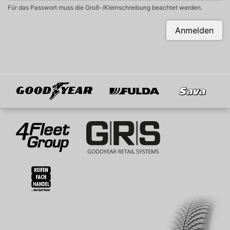
Für das Passwort muss die Groß-/Kleinschreibung beachtet werden.
Anmelden
Goodyear
Fulda
Sava
Mitglied von
4Fleet Group
GRS
RFH
BRV